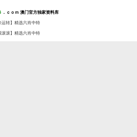
６
．ｃｏｍ 澳门官方独家资料库
【时来运转】精选六肖中特
【财源滚滚】精选六肖中特