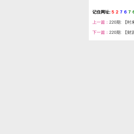
记住网址:
５２
７６
７
上一篇：
220期: 
下一篇：
220期: 